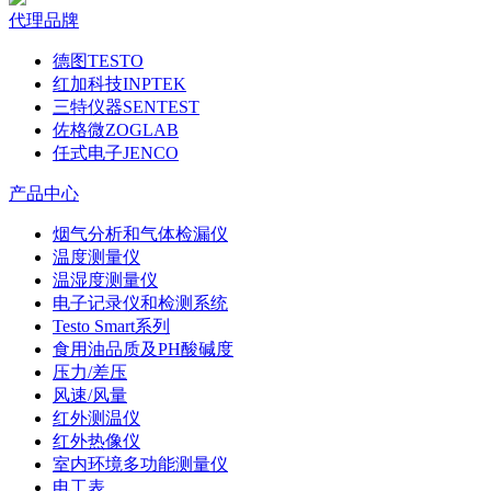
代理品牌
德图TESTO
红加科技INPTEK
三特仪器SENTEST
佐格微ZOGLAB
任式电子JENCO
产品中心
烟气分析和气体检漏仪
温度测量仪
温湿度测量仪
电子记录仪和检测系统
Testo Smart系列
食用油品质及PH酸碱度
压力/差压
风速/风量
红外测温仪
红外热像仪
室内环境多功能测量仪
电工表