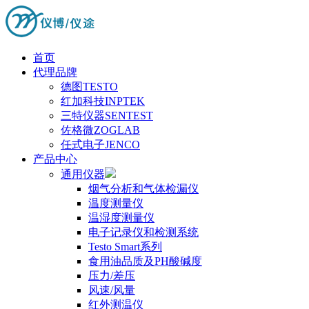
首页
代理品牌
德图TESTO
红加科技INPTEK
三特仪器SENTEST
佐格微ZOGLAB
任式电子JENCO
产品中心
通用仪器
烟气分析和气体检漏仪
温度测量仪
温湿度测量仪
电子记录仪和检测系统
Testo Smart系列
食用油品质及PH酸碱度
压力/差压
风速/风量
红外测温仪