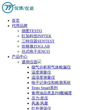
首页
代理品牌
德图TESTO
红加科技INPTEK
三特仪器SENTEST
佐格微ZOGLAB
任式电子JENCO
产品中心
通用仪器
烟气分析和气体检漏仪
温度测量仪
温湿度测量仪
电子记录仪和检测系统
Testo Smart系列
食用油品质及PH酸碱度
压力/差压
风速/风量
红外测温仪