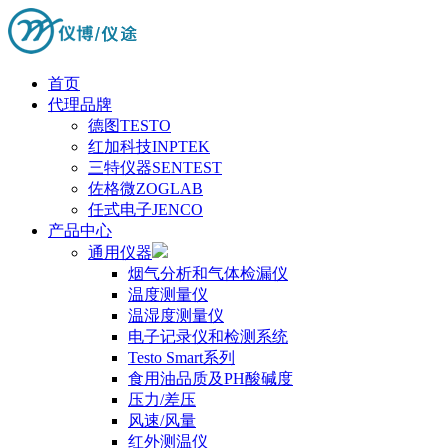
首页
代理品牌
德图TESTO
红加科技INPTEK
三特仪器SENTEST
佐格微ZOGLAB
任式电子JENCO
产品中心
通用仪器
烟气分析和气体检漏仪
温度测量仪
温湿度测量仪
电子记录仪和检测系统
Testo Smart系列
食用油品质及PH酸碱度
压力/差压
风速/风量
红外测温仪