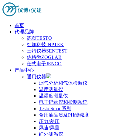
首页
代理品牌
德图TESTO
红加科技INPTEK
三特仪器SENTEST
佐格微ZOGLAB
任式电子JENCO
产品中心
通用仪器
烟气分析和气体检漏仪
温度测量仪
温湿度测量仪
电子记录仪和检测系统
Testo Smart系列
食用油品质及PH酸碱度
压力/差压
风速/风量
红外测温仪