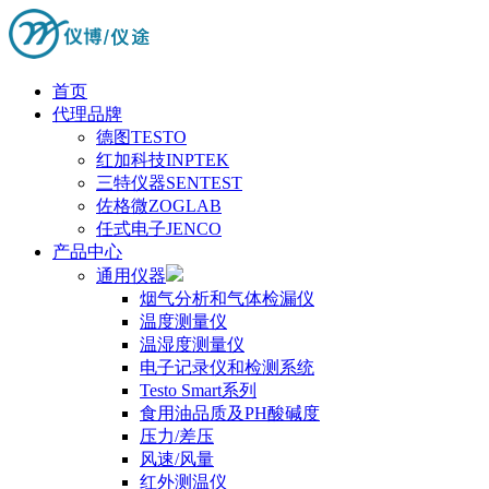
首页
代理品牌
德图TESTO
红加科技INPTEK
三特仪器SENTEST
佐格微ZOGLAB
任式电子JENCO
产品中心
通用仪器
烟气分析和气体检漏仪
温度测量仪
温湿度测量仪
电子记录仪和检测系统
Testo Smart系列
食用油品质及PH酸碱度
压力/差压
风速/风量
红外测温仪